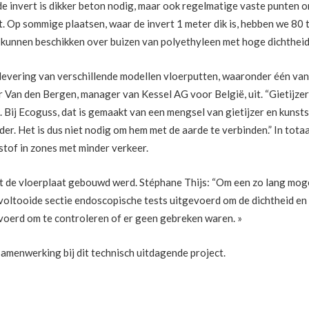
e invert is dikker beton nodig, maar ook regelmatige vaste punten om 
p sommige plaatsen, waar de invert 1 meter dik is, hebben we 80 to
 kunnen beschikken over buizen van polyethyleen met hoge dichtheid
vering van verschillende modellen vloerputten, waaronder één van e
ter Van den Bergen, manager van Kessel AG voor België, uit. “Gietijz
. Bij Ecoguss, dat is gemaakt van een mengsel van gietijzer en kunsts
eider. Het is dus niet nodig om hem met de aarde te verbinden.” In to
stof in zones met minder verkeer.
t de vloerplaat gebouwd werd. Stéphane Thijs: “Om een zo lang mog
voltooide sectie endoscopische tests uitgevoerd om de dichtheid en d
voerd om te controleren of er geen gebreken waren. »
samenwerking bij dit technisch uitdagende project.