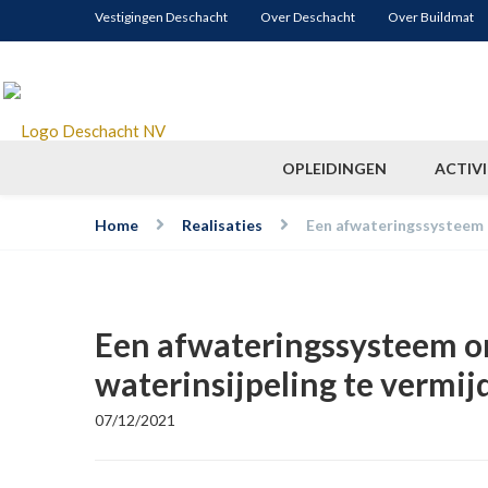
Vestigingen Deschacht
Over Deschacht
Over Buildmat
OPLEIDINGEN
ACTIVI
Home
Realisaties
Een afwateringssysteem on
Een afwateringssysteem ond
waterinsijpeling te vermij
07/12/2021