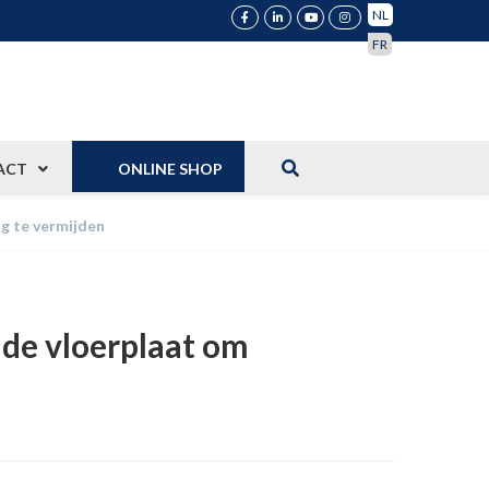
NL
FR
ACT
ONLINE SHOP
ng te vermijden
 de vloerplaat om