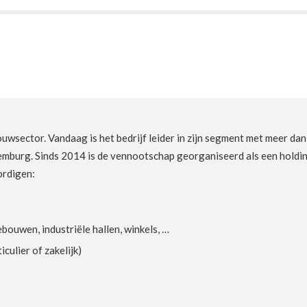
bouwsector. Vandaag is het bedrijf leider in zijn segment met meer d
urg. Sinds 2014 is de vennootschap georganiseerd als een holding d
ordigen:
uwen, industriële hallen, winkels, …
culier of zakelijk)