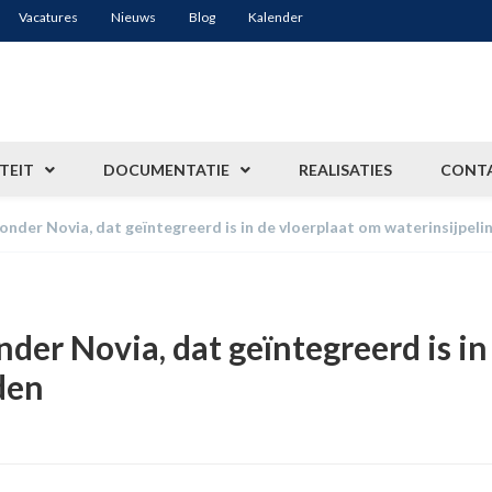
Vacatures
Nieuws
Blog
Kalender
TEIT
DOCUMENTATIE
REALISATIES
CONT
der Novia, dat geïntegreerd is in de vloerplaat om waterinsijpeli
er Novia, dat geïntegreerd is in
den