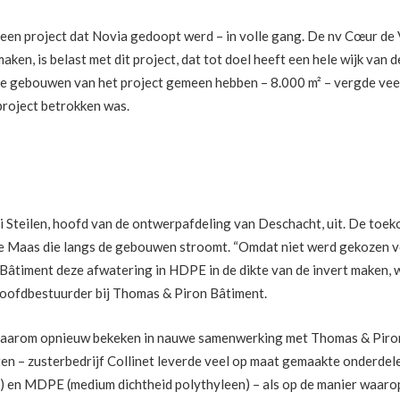
 een project dat Novia gedoopt werd – in volle gang. De nv Cœur d
aken, is belast met dit project, dat tot doel heeft een hele wijk va
e gebouwen van het project gemeen hebben – 8.000 m² – vergde veel
project betrokken was.
tri Steilen, hoofd van de ontwerpafdeling van Deschacht, uit. De to
de Maas die langs de gebouwen stroomt. “Omdat niet werd gekozen v
Bâtiment deze afwatering in HDPE in de dikte van de invert maken, w
 hoofdbestuurder bij Thomas & Piron Bâtiment.
daarom opnieuw bekeken in nauwe samenwerking met Thomas & Piron 
ten – zusterbedrijf Collinet leverde veel op maat gemaakte onderdel
) en MDPE (medium dichtheid polythyleen) – als op de manier waarop