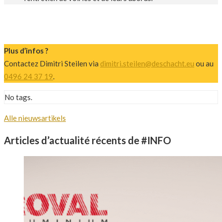
Plus d’infos ?
Contactez Dimitri Steilen via
dimitri.steilen@deschacht.eu
ou au
0496 24 37 19
.
No tags.
Alle nieuwsartikels
Articles d’actualité récents de #INFO