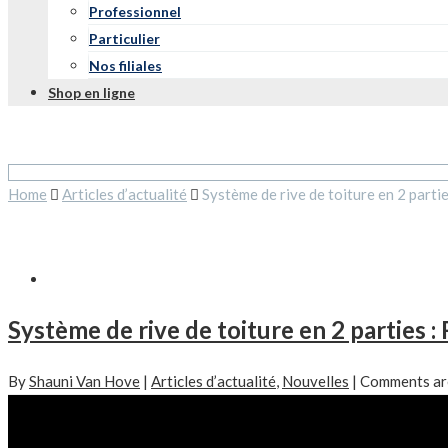
Professionnel
Particulier
Nos filiales
Shop en ligne
Home
Articles d’actualité
Système de rive de toiture en 2 part
Système de rive de toiture en 2 parties 
By
Shauni Van Hove
|
Articles d’actualité
,
Nouvelles
|
Comments ar