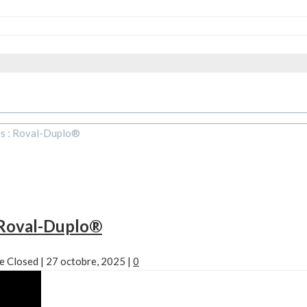
ies : Roval-Duplo®
: Roval-Duplo®
e Closed
|
27 octobre, 2025
|
0