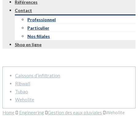
Références
Contact
Professionnel
Particulier
Nos filiales
Shop en ligne
Caissons d’infiltration
Ribwall
Tubao
Weholite
Home
Engineering
Gestion des eaux pluviales
Weholite