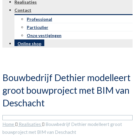
Realisaties
Contact
Professional
Particulier
Onze vestigingen
Online shop
Bouwbedrijf Dethier modelleert
groot bouwproject met BIM van
Deschacht
Home
Realisaties
Bouwbedrijf Dethier modelleert groot
bouwproject met BIM van Deschacht