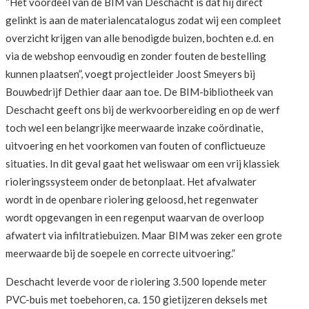
“Het voordeel van de BIM van Deschacht is dat hij direct
gelinkt is aan de materialencatalogus zodat wij een compleet
overzicht krijgen van alle benodigde buizen, bochten e.d. en
via de webshop eenvoudig en zonder fouten de bestelling
kunnen plaatsen”, voegt projectleider Joost Smeyers bij
Bouwbedrijf Dethier daar aan toe. De BIM-bibliotheek van
Deschacht geeft ons bij de werkvoorbereiding en op de werf
toch wel een belangrijke meerwaarde inzake coördinatie,
uitvoering en het voorkomen van fouten of conflictueuze
situaties. In dit geval gaat het weliswaar om een vrij klassiek
rioleringssysteem onder de betonplaat. Het afvalwater
wordt in de openbare riolering geloosd, het regenwater
wordt opgevangen in een regenput waarvan de overloop
afwatert via infiltratiebuizen. Maar BIM was zeker een grote
meerwaarde bij de soepele en correcte uitvoering.”
Deschacht leverde voor de riolering 3.500 lopende meter
PVC-buis met toebehoren, ca. 150 gietijzeren deksels met