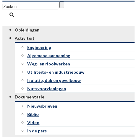
Opleidingen
Activiteit
Engineering
Algemene aanneming
Weg- en rioolwerken
Utiliteits- en industriebouw
Isolatie, dak en gevelbouw
Nutsvoorzieningen
Documentatie
Nieuwsbrieven
Biblio
Video
In de pers