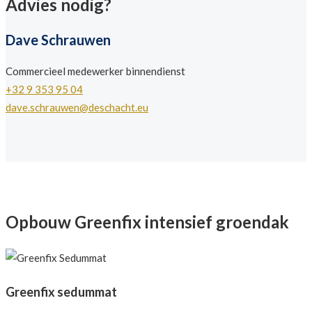
Advies nodig?
Dave Schrauwen
Commercieel medewerker binnendienst
+32 9 353 95 04
dave.schrauwen@deschacht.eu
Opbouw Greenfix intensief groendak
Greenfix sedummat