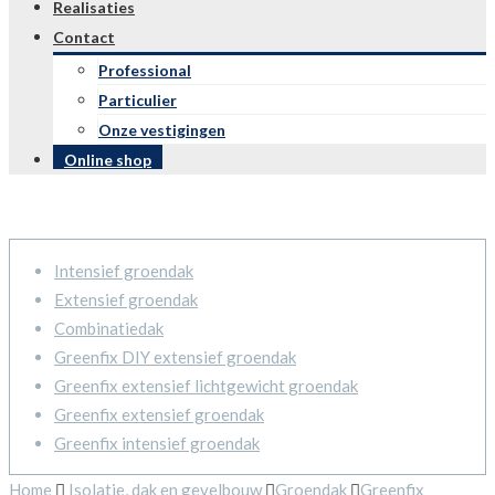
Realisaties
Contact
Professional
Particulier
Onze vestigingen
Online shop
Intensief groendak
Extensief groendak
Combinatiedak
Greenfix DIY extensief groendak
Greenfix extensief lichtgewicht groendak
Greenfix extensief groendak
Greenfix intensief groendak
Home
Isolatie, dak en gevelbouw
Groendak
Greenfix