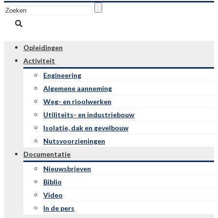
Opleidingen
Activiteit
Engineering
Algemene aanneming
Weg- en rioolwerken
Utiliteits- en industriebouw
Isolatie, dak en gevelbouw
Nutsvoorzieningen
Documentatie
Nieuwsbrieven
Biblio
Video
In de pers