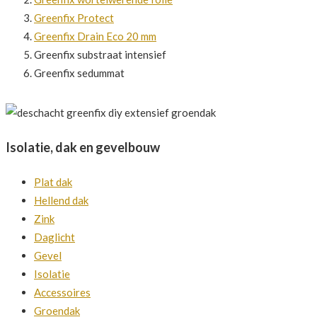
Greenfix Protect
Greenfix Drain Eco 20 mm
Greenfix substraat intensief
Greenfix sedummat
Isolatie, dak en gevelbouw
Plat dak
Hellend dak
Zink
Daglicht
Gevel
Isolatie
Accessoires
Groendak