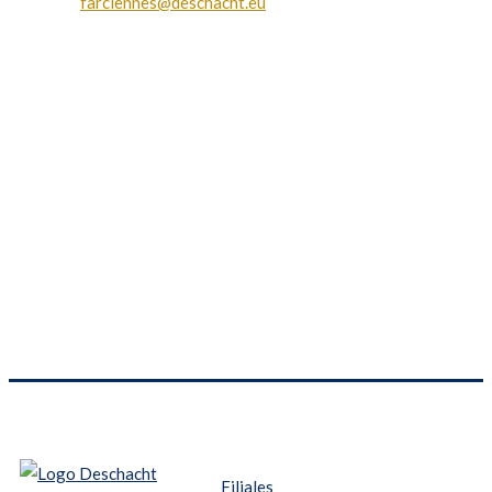
farciennes@deschacht.eu
Filiales