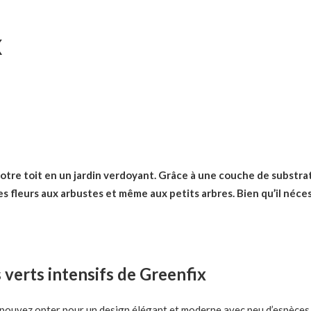
X
RE TOIT
tre toit en un jardin verdoyant. Grâce à une couche de substrat 
s fleurs aux arbustes et même aux petits arbres. Bien qu’il nécess
 verts intensifs de Greenfix
ous pouvez opter pour un design élégant et moderne avec peu d’espèce