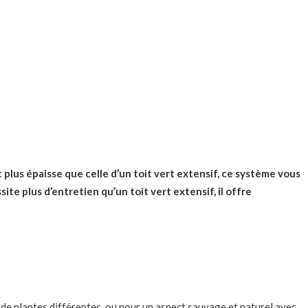
plus épaisse que celle d’un toit vert extensif, ce système vous
ite plus d’entretien qu’un toit vert extensif, il offre
s de plantes différentes, ou pour un aspect sauvage et naturel avec