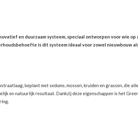
AAM DAKBEHEER
nnovatief en duurzaam systeem, speciaal ontworpen voor wie op z
erhoudsbehoefte is dit systeem ideaal voor zowel nieuwbouw al
straatlaag, beplant met sedums, mossen, kruiden en grassen, die a
lijk en natuurlijk resultaat. Dankzij deze eigenschappen is het Gree
ring.