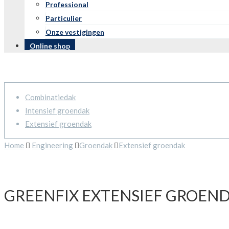
Professional
Particulier
Onze vestigingen
Online shop
Combinatiedak
Intensief groendak
Extensief groendak
Home
Engineering
Groendak
Extensief groendak
GREENFIX EXTENSIEF GROEN