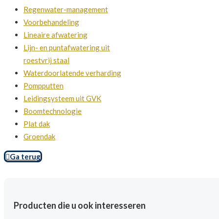
Regenwater-management
Voorbehandeling
Lineaire afwatering
Lijn- en puntafwatering uit
roestvrij staal
Waterdoorlatende verharding
Pompputten
Leidingsysteem uit GVK
Boomtechnologie
Plat dak
Groendak
Ga terug
Producten die u ook interesseren