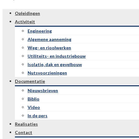
Opleidingen
Activiteit
Engineering
Algemene aanneming
Weg- en rioolwerken
Utiliteits- en industriebouw
Isolatie, dak en gevelbouw
Nutsvoorzieningen
Documentatie
Nieuwsbrieven
Biblio
Video
In de pers
Realisaties
Contact