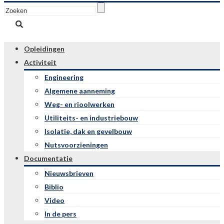
Opleidingen
Activiteit
Engineering
Algemene aanneming
Weg- en rioolwerken
Utiliteits- en industriebouw
Isolatie, dak en gevelbouw
Nutsvoorzieningen
Documentatie
Nieuwsbrieven
Biblio
Video
In de pers