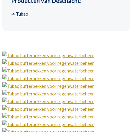
Producten van Deschacht:
➔
Tubao