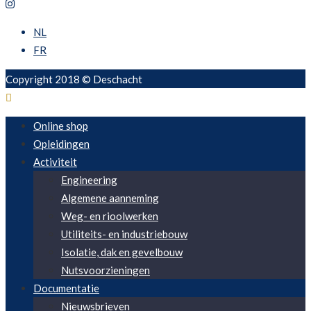
NL
FR
Copyright 2018 © Deschacht
Online shop
Opleidingen
Activiteit
Engineering
Algemene aanneming
Weg- en rioolwerken
Utiliteits- en industriebouw
Isolatie, dak en gevelbouw
Nutsvoorzieningen
Documentatie
Nieuwsbrieven