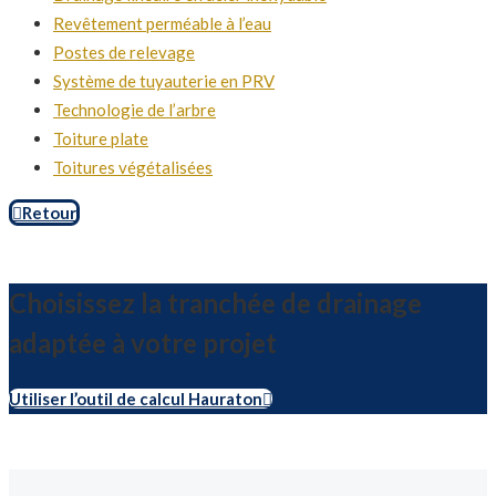
Revêtement perméable à l’eau
Postes de relevage
Système de tuyauterie en PRV
Technologie de l’arbre
Toiture plate
Toitures végétalisées
Retour
Choisissez la tranchée de drainage
adaptée à votre projet
Utiliser l’outil de calcul Hauraton